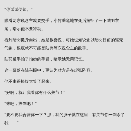
“你试试便知。”
眼看两东说念主就要交手，小竹垂危地在死后拉扯了一下陆羽衣
尾，暗示他不要冲动。
看到陆羽挺身而出，她是很喜悦，可她也知说念以陆羽目前的躯壳
气象，根底就不可能是陆兴等东说念主的敌手。
陆羽反手拍了拍她的手臂，暗示她无用记忆。
这一幕落在陆兴眼中，更认为对方是在虚张阵容。
他不由得捧腹大笑了起来。
“好啊，就让我看你有什么关节！”
“来吧，拔剑吧！”
“要不要我合营你一下？那，我的脖子就在这里，有关节你一剑杀了
我……”