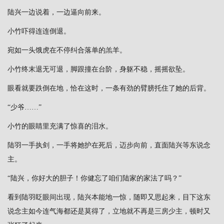
陆兴一边说着，一边逼向前来。
小竹吓得连连倒退。
宛如一头饿虎在不停纠合落单的羔羊。
小竹终末退无可退，脚跟撞在台阶，身躯不稳，摇摇欲坠。
眼看就要跌倒在地，恰在这时，一条有劲的臂膀托住了她的后背。
“少爷……”
小竹的眼睛里充满了惊喜的泪水。
陆羽一手执剑，一手将她护在死后，迈步向前，直面陆兴等东说念
主。
“陆兴，你好大的胆子！你健忘了咱们陆家的家法了吗？”
看到陆羽眨眼间出现，陆兴本能地一惊，随即又思起来，目下这东
说念主如今连气海都还是莫得了，立地就不再是三房少主，顿时又