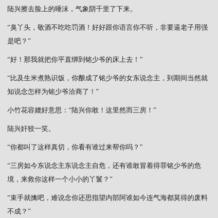
陆兴擦去脸上的唾沫，气象阴千里了下来。
“臭丫头，敬酒不吃吃罚酒！好好跟你语言你不听，非要逼老子用强
是吧？”
“好！那我就把你平直绑到铭少爷的床上去！”
“比及生米煮熟识饭，你酿成了铭少爷的女东说念主，到期间当然就
知说念怎样为铭少爷洽商了！”
小竹花容媲好意思：“陆兴你敢！这里然而三房！”
陆兴奸狡一笑。
“你都叫了这样真切，你看有谁过来帮你吗？”
“三房如今东说念主东说念主自危，还有谁敢冒着得罪铭少爷的危
境，来救你这样一个小小的丫鬟？”
“束手就擒吧，难说念你还思指望内部阿谁如今连气海都莫得的废料
不成？”