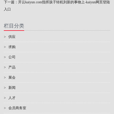
下一篇：
开云kaiyun.com指挥孩子转机到新的事物上-kaiyun网页登陆
入口
栏目分类
>
供应
>
求购
>
公司
>
产品
>
展会
>
新闻
>
人才
>
会员商务室