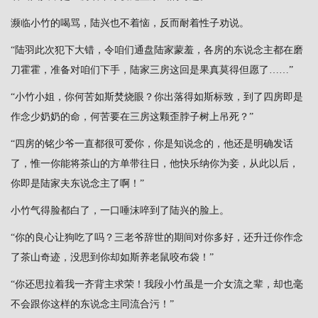
濒临小竹的喝骂，陆兴也不着恼，反而耐着性子劝说。
“陆羽此次犯下大错，令咱们通盘陆家蒙羞，各房的东说念主都在磨
刀霍霍，准备对咱们下手，陆家三房这回是果真莫得但愿了……”
“小竹小姐，你何苦如斯焚烧眼？你出落得如斯标致，到了四房即是
作念少奶奶的命，何苦要在三房这颗歪脖子树上吊死？”
“四房的铭少爷一直都很可爱你，你是知说念的，他还是明确发话
了，惟一你能将茶山的方单带往日，他快乐纳你为妾，从此以后，
你即是陆家夫东说念主了啊！”
小竹气得脸都白了，一口唾沫啐到了陆兴的脸上。
“你的良心让狗吃了吗？三老爷辞世的期间对你多好，还升迁你作念
了茶山奇迹，没思到你却如斯养老鼠咬布袋！”
“你还思拉着我一齐背主求荣！我段小竹虽是一介女流之辈，却也毫
不会跟你这样的东说念主同流合污！”