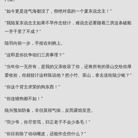
“如今更是连气海都没了，彻绝对底的一个废东说念主！”
“我陆某东说念主如果不早作念狡计，难说念还要随着三房这条破船
一齐千里了不成？”
陆羽向前一步，手按在剑柄上。
“这即是你抗争咱们三房事理？”
“当年你一无所有，是我的父亲收容了你，还将所有的茶山交给你厚
爱收拾，你就狡计这样陈说他？把小竹、茶山，拿去送给陆少铭？”
“你这个背主求荣的狗东西！”
“你连猪狗都不如！”
陆兴预加防备，非但莫得气恼，反而露馅笑意。
“羽少爷，你尽管骂，归正老子不会少条毛！”
“你目前除了动动嘴皮，还能作念些什么？”