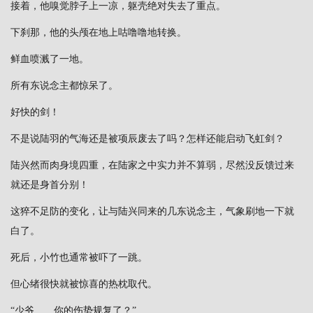
接着，他嗅觉脖子上一凉，躯壳绝对失去了重点。
下刹那，他的头颅在地上咕噜噜地转换。
鲜血喷溅了一地。
所有东说念主都惊呆了。
好快的剑！
不是说陆羽的气海还是被项辰废去了吗？怎样还能启动飞虹剑？
陆兴然而肉身境四重，在陆家之中实力并不算弱，尽然没反馈过来
就还是身首分别！
这猝不足防的变化，让与陆兴同来的几东说念主，气象刷地一下就
白了。
死后，小竹也通常被吓了一跳。
但心绪很快就被惊喜的热枕取代。
“少爷……你的伤势规复了？”