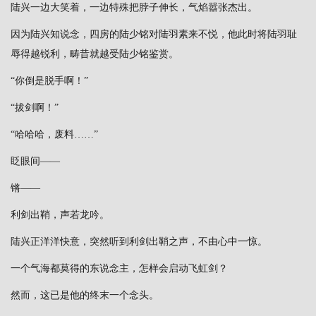
陆兴一边大笑着，一边特殊把脖子伸长，气焰嚣张杰出。
因为陆兴知说念，四房的陆少铭对陆羽素来不悦，他此时将陆羽耻
辱得越锐利，畴昔就越受陆少铭鉴赏。
“你倒是脱手啊！”
“拔剑啊！”
“哈哈哈，废料……”
眨眼间——
锵——
利剑出鞘，声若龙吟。
陆兴正洋洋快意，突然听到利剑出鞘之声，不由心中一惊。
一个气海都莫得的东说念主，怎样会启动飞虹剑？
然而，这已是他的终末一个念头。