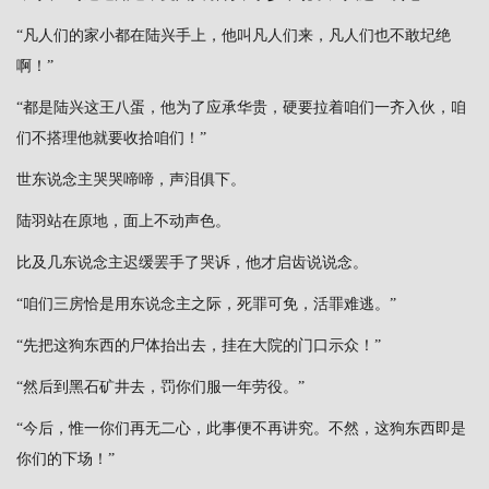
“凡人们的家小都在陆兴手上，他叫凡人们来，凡人们也不敢圮绝
啊！”
“都是陆兴这王八蛋，他为了应承华贵，硬要拉着咱们一齐入伙，咱
们不搭理他就要收拾咱们！”
世东说念主哭哭啼啼，声泪俱下。
陆羽站在原地，面上不动声色。
比及几东说念主迟缓罢手了哭诉，他才启齿说说念。
“咱们三房恰是用东说念主之际，死罪可免，活罪难逃。”
“先把这狗东西的尸体抬出去，挂在大院的门口示众！”
“然后到黑石矿井去，罚你们服一年劳役。”
“今后，惟一你们再无二心，此事便不再讲究。不然，这狗东西即是
你们的下场！”