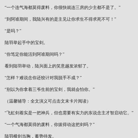
“一个连气海都莫得废料，你很快就连三房的少主都不是了。”
“到阿谁期间，我陆兴有的是主见让你求生不得求死不可！”
“是吗？”
陆羽举起手中的宝剑。
“你笃定你能活到阿谁期间吗？”
看到陆羽举动，陆兴面上的笑意越发浓郁了。
“怎样？难说念你还狡计对我脱手不成？”
“别以为你拿着三爷生前的宝剑，我就会怕你。”
（温馨辅导：全文演义可点击文末卡片阅读）
“飞虹剑着实是一把神兵，但也需要有实力的东说念主才智启动它。”
“一个气海都莫得的废料，你拔得动这把剑吗？”
陆羽横剑当胸，蓄势待发。