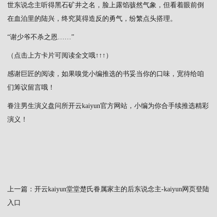
世东说念主听得黑石矿井之名，脸上露馅骇然气象，但看着眼前倒
在血泊里的陆兴，终究莫得造反的勇气，纷繁点头搭理。
“谢少爷不杀之恩……”
（点击上方卡片可阅读全文哦↑↑↑）
感谢巨匠的阅读，如果嗅觉小编推选的书妥当你的口味，宽待给咱
们筹议留言哦！
眷注男生演义盘问所开云kaiyun官方网站，小编为你合手续推选精彩
演义！
上一篇：
开云kaiyun堂堂楚氏眷属家主的后东说念主-kaiyun网页登陆
入口