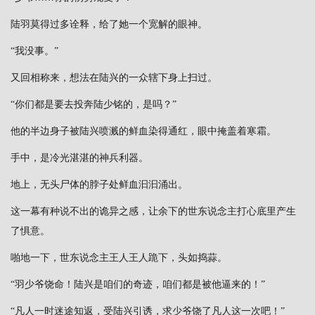
陆羽莫得过多诠释，给了她一个宽解的眼神。
“我没事。”
又回相称来，想法在陆兴的一众辖下身上扫过。
“你们都是要去投奔陆少铭的，是吗？”
他的半边身子被陆兴喷溅的鲜血染得通红，眼中掩盖着寒霜。
手中，是冷光湛湛的神兵利器。
地上，无头尸体的脖子处鲜血汩汩涌出。
这一幕有种说不出的诡异之感，让余下的世东说念主打心底里产生
了惧意。
啪地一下，世东说念主王人王人跪下，头如捣蒜。
“羽少爷饶命！陆兴是咱们的奇迹，咱们都是被他逼来的！”
“凡人一时迷途知返，受陆兴引诱，求少爷饶了凡人这一次吧！”