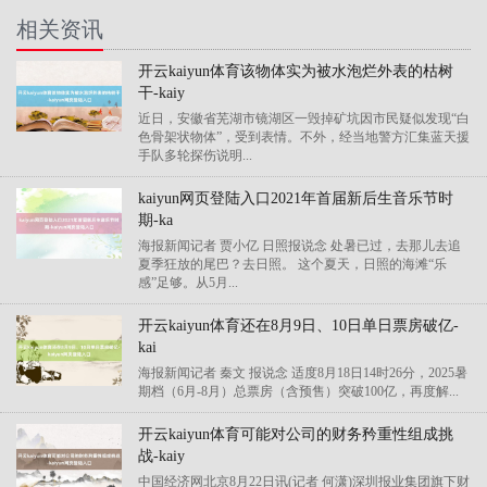
相关资讯
开云kaiyun体育该物体实为被水泡烂外表的枯树
干-kaiy
近日，安徽省芜湖市镜湖区一毁掉矿坑因市民疑似发现“白
色骨架状物体”，受到表情。不外，经当地警方汇集蓝天援
手队多轮探伤说明...
kaiyun网页登陆入口2021年首届新后生音乐节时
期-ka
海报新闻记者 贾小亿 日照报说念 处暑已过，去那儿去追
夏季狂放的尾巴？去日照。 这个夏天，日照的海滩“乐
感”足够。从5月...
开云kaiyun体育还在8月9日、10日单日票房破亿-
kai
海报新闻记者 秦文 报说念 适度8月18日14时26分，2025暑
期档（6月-8月）总票房（含预售）突破100亿，再度解...
开云kaiyun体育可能对公司的财务矜重性组成挑
战-kaiy
中国经济网北京8月22日讯(记者 何潇)深圳报业集团旗下财