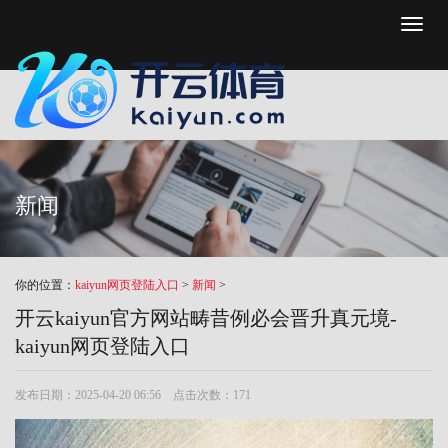
Toggl
naviga
新闻
你的位置：
kaiyun网页登陆入口
>
新闻
>
开云kaiyun官方网站畴昔例必会晋升真元境-
kaiyun网页登陆入口
发布日期：2025-04-20 06:56 点击次数：171