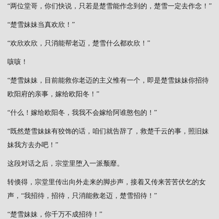
“两位堂哥，你们快说，只若是楚雪能作念到的，楚雪一定去作念！”
“楚雪妹妹当真欢欣！”
“欢欣欢欣，只消能帮老迈，楚雪什么都欢欣！”
咳咳！
“楚雪妹妹，目前能救你老迈的主义惟有一个，即是楚雪妹妹你招待
欧阳府的亲事，嫁给欧阳冬！”
“什么！嫁给欧阳冬，我我不会嫁给阿谁憨包的！”
“既然楚雪妹妹有狡饰的话，咱们就告辞了，救楚千云的事，照旧妹
妹我方去办吧！”
这段对话之后，宗堂里堕入一派颓靡。
转倏得，宗堂里传出向外走来的脚步声，接着又传来苦苦伏乞的女
声，“我招待，招待，只消能救老迈，楚雪招待！”
“楚雪妹妹，你千万不成招待！”