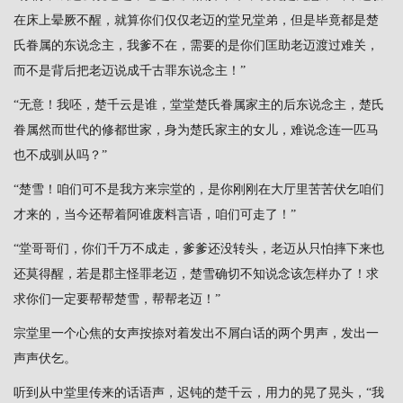
在床上晕厥不醒，就算你们仅仅老迈的堂兄堂弟，但是毕竟都是楚
氏眷属的东说念主，我爹不在，需要的是你们匡助老迈渡过难关，
而不是背后把老迈说成千古罪东说念主！”
“无意！我呸，楚千云是谁，堂堂楚氏眷属家主的后东说念主，楚氏
眷属然而世代的修都世家，身为楚氏家主的女儿，难说念连一匹马
也不成驯从吗？”
“楚雪！咱们可不是我方来宗堂的，是你刚刚在大厅里苦苦伏乞咱们
才来的，当今还帮着阿谁废料言语，咱们可走了！”
“堂哥哥们，你们千万不成走，爹爹还没转头，老迈从只怕摔下来也
还莫得醒，若是郡主怪罪老迈，楚雪确切不知说念该怎样办了！求
求你们一定要帮帮楚雪，帮帮老迈！”
宗堂里一个心焦的女声按捺对着发出不屑白话的两个男声，发出一
声声伏乞。
听到从中堂里传来的话语声，迟钝的楚千云，用力的晃了晃头，“我