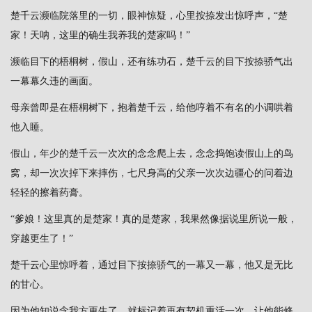
楚千云濒临院落里的一切，眼神惊疑，心里按捺发出惊呼声，“楚
家！天呐，这里的确生我养我的楚家吗！”
濒临目下的梧桐树，假山，还有练功石，楚千云的目下按捺骄气出
一幕幕久违的画面。
母亲曾即是在梧桐树下，抱着楚千云，给他哼着不有名的小调哄着
他入睡。
假山，年少的楚千云一次次的念念爬上去，念念捣饱读假山上的鸟
窝，却一次次掉下来摔伤，七尺身高的父亲一次次边疆心的问着边
轻轻的擦着药膏。
“爹娘！这里真的是楚家！真的是楚家，我果然像据说里所说一般，
穿越更生了！”
楚千云心里惊呼着，通过目下按捺骄气的一幕又一幕，他又是无比
的甘心。
因为他知说念我方更生了，就标记着再有契机重活一次，让他能修