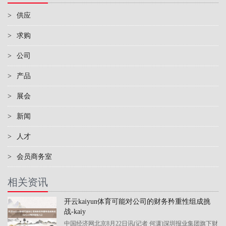
>
供应
>
求购
>
公司
>
产品
>
展会
>
新闻
>
人才
>
会员商务室
相关资讯
开云kaiyun体育可能对公司的财务矜重性组成挑
战-kaiy
中国经济网北京8月22日讯(记者 何潇)深圳报业集团旗下财