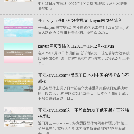
中社18日发布著述《锅圈“社区央厨”现裂痕：渔利双增难
掩加盟商...
开云kaiyun涨0.726好意思元-kaiyun网页登陆入
开云kaiyun 股市早8点 老沙自媒体 2025年8月22日(周五) 逐
日大路正谈音书 ▊标普五连阴 谈指跌152.8...
kaiyun网页登陆入口2021年11-12月-kaiyun
在2025年8月21日表现的首轮问询恢复，明光瑞尔竞达科技
股份有限公司(以下简称“瑞尔竞达”)暗意，比较2024年上半
年...
开云kaiyun.com也反应了日本对中国的骚扰贪心不
减-k
最近有媒体走漏了日本前驻华大使垂秀夫吸收日媒采访时
的一段言论，说"中国浩繁已成事实，日本不宜面前开战，
不然会遭到反噬，日...
开云kaiyun.com这一不雅点激发了俄罗斯方面的强
横反映
近日开云kaiyun.com，好意思国媒体将阿塞拜疆比作"第二
个乌克兰"，觉得其可能成为俄罗斯在高加索地区的新敌
手。 俄...