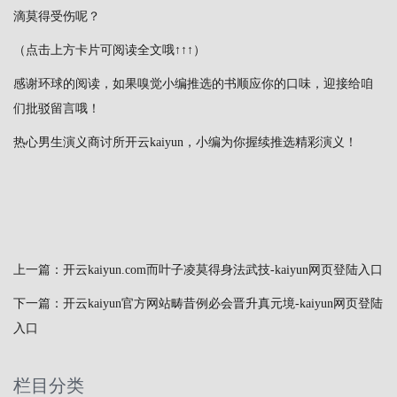
滴莫得受伤呢？
（点击上方卡片可阅读全文哦↑↑↑）
感谢环球的阅读，如果嗅觉小编推选的书顺应你的口味，迎接给咱
们批驳留言哦！
热心男生演义商讨所开云kaiyun，小编为你握续推选精彩演义！
上一篇：
开云kaiyun.com而叶子凌莫得身法武技-kaiyun网页登陆入口
下一篇：
开云kaiyun官方网站畴昔例必会晋升真元境-kaiyun网页登陆
入口
栏目分类