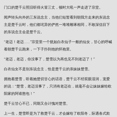
门口的楚千云照旧听得火冒三丈，顿时大吼一声走进了宗堂。
闻声转头向外的三东说念主，当他们短暂看到朝我方走来的东说念
主是楚千云时，他们都诧异的俨然一堆堆雕琢相同，不敢深信目下
的东说念主会是楚千云。
“老迈！老迈......”宗堂里一个犹如白衣仙子一般的仙女，甘心的呼喊
着朝楚千云跑来，一下子扑到他的怀抱里。
“老迈，老迈，你没事了，楚雪以为再也见不到老迈了！”
白衣仙女不是别东说念主，恰是楚千云的亲妹妹楚雪。
拥抱着楚雪，听着她楚切甘心的话语，楚千云不经双眼湿润，宠爱
的说：“楚雪，老迈没事了，只消有老迈在，就毫不会让妹妹嫁给欧
阳家的阿谁憨包！”
楚千云甘心不已，同期又合计愧对楚雪。
上一生，楚雪即是为了救楚千云，才会嫁给了欧阳冬，际遇各式欺