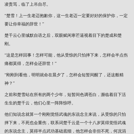
凌责骂，临了上吊自尽。
“楚雪！上一生老迈抱歉你，这一生老迈一定要好好的保护你，一定
要让你幸福的辞世！”
楚千云心里缄默自语之后，双眼赋闲寒芒逼视着目下的楚成和楚
刚。
“这是怎样回事！怎样可能，他从受惊的只怕摔下来，怎样会半点伤
痛都莫得，怎样会还辞世！”
“刚刚到看他，明明就命在晨夕了，怎样会短暂间醒了，还这般精
神？”
之前和楚雪站在所有的两个少年，短暂间色调苍白，濒临着目下活
生生的楚千云，他们心里一阵阵惊呼。
他们知说念就算一个刚刚觉悟武魂的东说念主来说，从受惊的只怕
摔下来，不死也会重伤，联系词楚千云是一个十八岁莫得觉悟武魂
的东说念主，莫得半点武功基础底细，他怎样会非但不死，何况涓