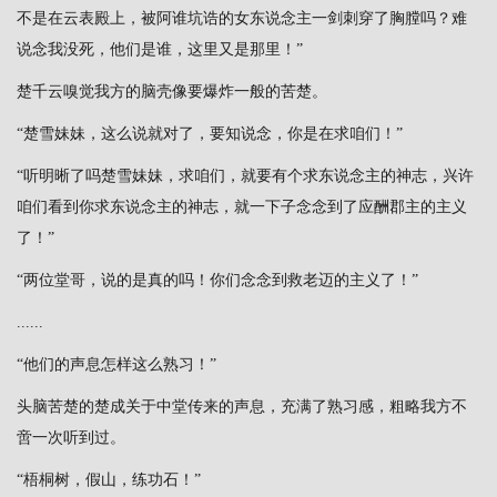
不是在云表殿上，被阿谁坑诰的女东说念主一剑刺穿了胸膛吗？难
说念我没死，他们是谁，这里又是那里！”
楚千云嗅觉我方的脑壳像要爆炸一般的苦楚。
“楚雪妹妹，这么说就对了，要知说念，你是在求咱们！”
“听明晰了吗楚雪妹妹，求咱们，就要有个求东说念主的神志，兴许
咱们看到你求东说念主的神志，就一下子念念到了应酬郡主的主义
了！”
“两位堂哥，说的是真的吗！你们念念到救老迈的主义了！”
......
“他们的声息怎样这么熟习！”
头脑苦楚的楚成关于中堂传来的声息，充满了熟习感，粗略我方不
啻一次听到过。
“梧桐树，假山，练功石！”