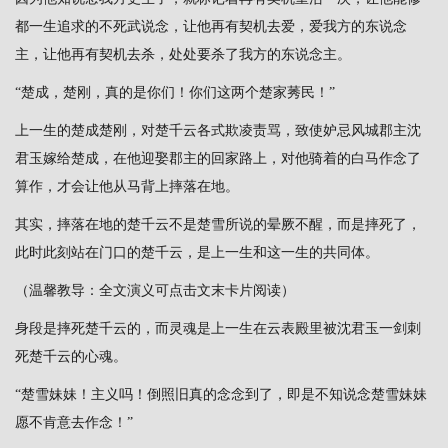
都一生追求的不死武说念，让他再有契机去爱，爱我方的东说念
主，让他再有契机去杀，处处要杀了我方的东说念主。
“楚成，楚刚，真的是你们！你们这两个楚家莠民！”
上一生的楚成楚刚，对楚千云各式欺凌责骂，致使妒忌风城郡主沈
君玉嫁给楚成，在他迎娶郡主的回家路上，对他骑着的白马作念了
算作，才会让他从马背上摔落在地。
其实，摔落在地的楚千云不是楚雪所说的晕厥不醒，而是摔死了，
此时此刻站在门口的楚千云，是上一生和这一生的共同体。
（温馨教导：全文演义可点击文末卡片阅读）
身段是摔死楚千云的，而灵魂是上一生在云表殿里被沈君玉一剑刺
死楚千云的心魂。
“楚雪妹妹！主义吗！倒照旧真的念念到了，即是不知说念楚雪妹妹
愿不肯意去作念！”