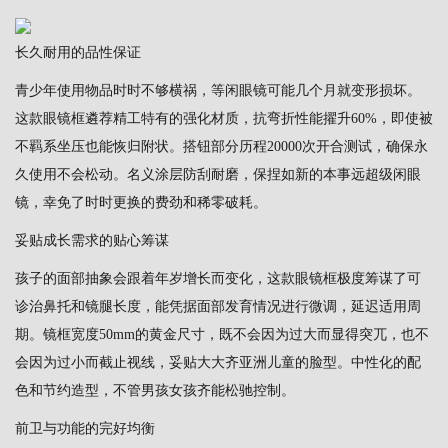
长久耐用的品性保证
青少年使用物品时时不够横祸，等闲眼镜可能几个月就变形损坏。
这款眼镜框遴荐精工特有的强化材质，抗弯折性能擢升60%，即使被
不羁系坐压也能恢归附状。搭钮部分历程20000次开合测试，确保永
久使用不会松动。名义涂层防刮耐磨，保捏如新的本事远超级闲眼
镜，幸免了时时更换的费劲和稀零破耗。
妥贴成长需求的贴心筹谋
孩子的面部抽象会跟着年岁增长而变化，这款眼镜框极度筹谋了可
诊治鼻托和镜腿长度，能凭据面部发育情况进行微调，延迟适用周
期。镜框宽度50mm的黄金尺寸，既不会因为过大而显得突兀，也不
会因为过小而截止视线，妥贴大大齐亚洲儿童的脸型。中性化的配
色和节约造型，不管男孩女孩齐能松驰控制。
前卫与功能的完好均衡