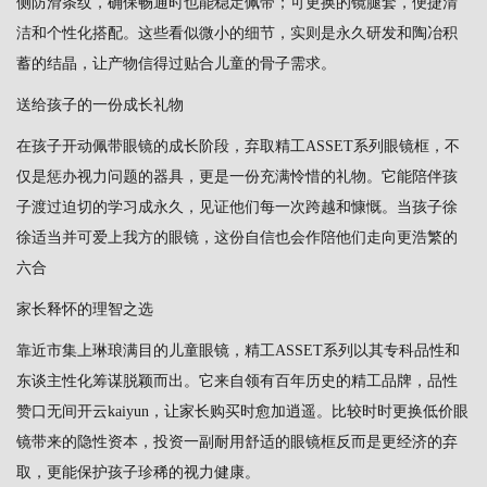
侧防滑条纹，确保畅通时也能稳定佩带；可更换的镜腿套，便捷清
洁和个性化搭配。这些看似微小的细节，实则是永久研发和陶冶积
蓄的结晶，让产物信得过贴合儿童的骨子需求。
送给孩子的一份成长礼物
在孩子开动佩带眼镜的成长阶段，弃取精工ASSET系列眼镜框，不
仅是惩办视力问题的器具，更是一份充满怜惜的礼物。它能陪伴孩
子渡过迫切的学习成永久，见证他们每一次跨越和慷慨。当孩子徐
徐适当并可爱上我方的眼镜，这份自信也会作陪他们走向更浩繁的
六合
家长释怀的理智之选
靠近市集上琳琅满目的儿童眼镜，精工ASSET系列以其专科品性和
东谈主性化筹谋脱颖而出。它来自领有百年历史的精工品牌，品性
赞口无间开云kaiyun，让家长购买时愈加逍遥。比较时时更换低价眼
镜带来的隐性资本，投资一副耐用舒适的眼镜框反而是更经济的弃
取，更能保护孩子珍稀的视力健康。