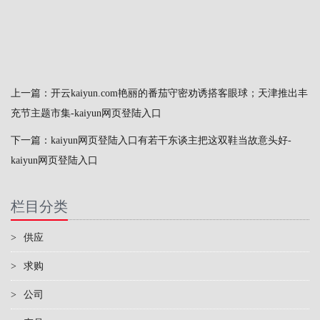
上一篇：
开云kaiyun.com艳丽的番茄守密劝诱搭客眼球；天津推出丰
充节主题市集-kaiyun网页登陆入口
下一篇：
kaiyun网页登陆入口有若干东谈主把这双鞋当故意头好-
kaiyun网页登陆入口
栏目分类
>
供应
>
求购
>
公司