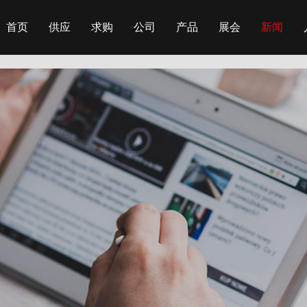
首页
供应
求购
公司
产品
展会
新闻