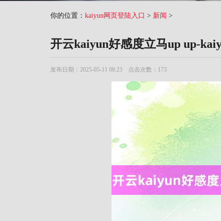
你的位置：
kaiyun网页登陆入口
>
新闻
>
开云kaiyun好感度立马up up-k
发布日期：2025-05-11 08:23 点击次数：173