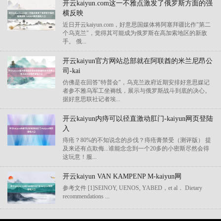
开云kaiyun.com这一不雅点激发了俄罗斯方面的强
横反映
近日开云kaiyun.com，好意思国媒体将阿塞拜疆比作"第二
个乌克兰"，觉得其可能成为俄罗斯在高加索地区的新敌
手。 俄...
开云kaiyun官方网站总部就在阿联酋的米兰尼昂公
司-kai
仿佛是在回答"特普会"，乌克兰政府近期安排好意思媒记
者参不雅乌军工坐褥线，展示与俄罗斯战斗到底的决心。
据好意思联社记者埃...
开云kaiyun内痔可以径直激动肛门-kaiyun网页登陆
入
痔疮？80%的不知说念的步伐？痔疮膏禁受（测评版） 提
及来还有点欺侮...谁能念念到一个20多的小密斯尽然会得
这玩意！服...
开云kaiyun VAN KAMPENP M-kaiyun网
参考文件 [1]SEINOY, UENOS, YABED，et al． Dietary
recommendations ...