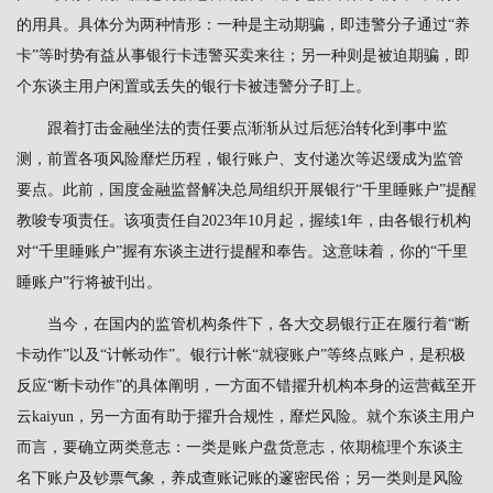
的用具。具体分为两种情形：一种是主动期骗，即违警分子通过“养
卡”等时势有益从事银行卡违警买卖来往；另一种则是被迫期骗，即
个东谈主用户闲置或丢失的银行卡被违警分子盯上。
跟着打击金融坐法的责任要点渐渐从过后惩治转化到事中监
测，前置各项风险靡烂历程，银行账户、支付递次等迟缓成为监管
要点。此前，国度金融监督解决总局组织开展银行“千里睡账户”提醒
教唆专项责任。该项责任自2023年10月起，握续1年，由各银行机构
对“千里睡账户”握有东谈主进行提醒和奉告。这意味着，你的“千里
睡账户”行将被刊出。
当今，在国内的监管机构条件下，各大交易银行正在履行着“断
卡动作”以及“计帐动作”。银行计帐“就寝账户”等终点账户，是积极
反应“断卡动作”的具体阐明，一方面不错擢升机构本身的运营截至开
云kaiyun，另一方面有助于擢升合规性，靡烂风险。就个东谈主用户
而言，要确立两类意志：一类是账户盘货意志，依期梳理个东谈主
名下账户及钞票气象，养成查账记账的邃密民俗；另一类则是风险