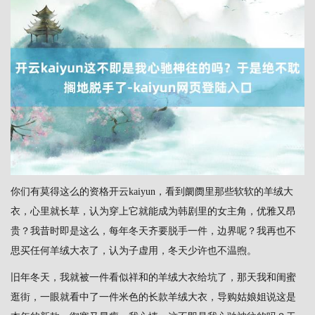
你们有莫得这么的资格开云kaiyun，看到阛阓里那些软软的羊绒大
衣，心里就长草，认为穿上它就能成为韩剧里的女主角，优雅又昂
贵？我昔时即是这么，每年冬天齐要脱手一件，边界呢？我再也不
思买任何羊绒大衣了，认为子虚用，冬天少许也不温煦。
旧年冬天，我就被一件看似祥和的羊绒大衣给坑了，那天我和闺蜜
逛街，一眼就看中了一件米色的长款羊绒大衣，导购姑娘姐说这是