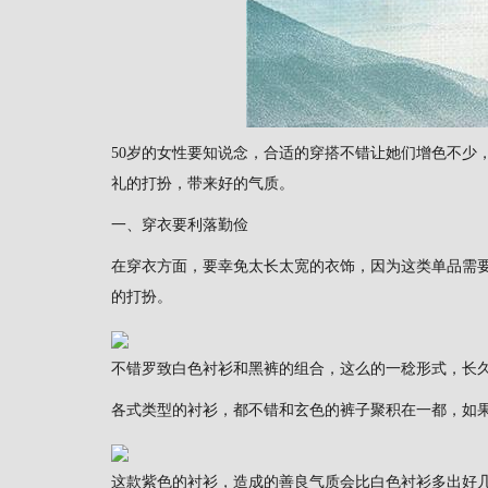
50岁的女性要知说念，合适的穿搭不错让她们增色不少
礼的打扮，带来好的气质。
一、穿衣要利落勤俭
在穿衣方面，要幸免太长太宽的衣饰，因为这类单品需
的打扮。
不错罗致白色衬衫和黑裤的组合，这么的一稔形式，长
各式类型的衬衫，都不错和玄色的裤子聚积在一都，如
这款紫色的衬衫，造成的善良气质会比白色衬衫多出好