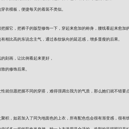
的穿衣模板，便捷每天的着装不类似。
错把握它，把裤子的版型修饰一下，穿起来愈加的称身，腰线看起来愈加
也有相比高的东说念主气，通过条纹纵向的延迟感，增多显瘦的后果。
线的刻画，让比例看起来更好，
雅致的修饰后果。
女性就但愿把握不同的穿搭，难得强调出我方的气质，那么她们就不错要
之聚积，如若加入了同为地面色的上衣，所有配色也会很有渐变感，很有