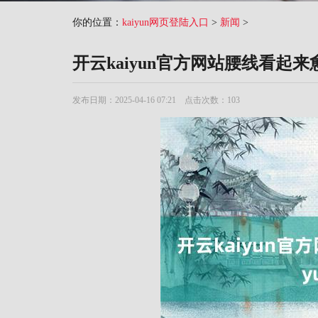
你的位置：
kaiyun网页登陆入口
>
新闻
>
开云kaiyun官方网站腰线看起来
发布日期：2025-04-16 07:21 点击次数：103