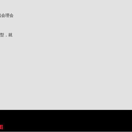
就会理会
造型，就
图