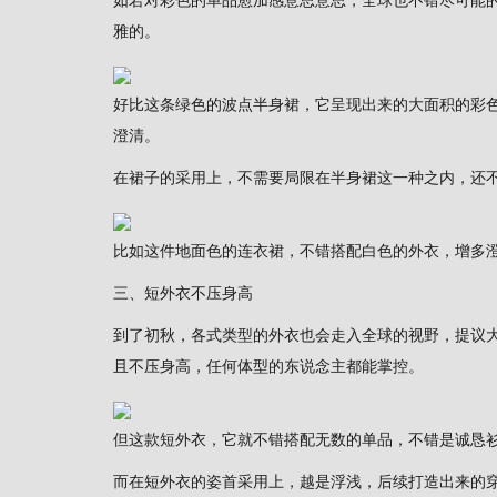
如若对彩色的单品愈加感意思意思，全球也不错尽可能
雅的。
好比这条绿色的波点半身裙，它呈现出来的大面积的彩
澄清。
在裙子的采用上，不需要局限在半身裙这一种之内，还
比如这件地面色的连衣裙，不错搭配白色的外衣，增多
三、短外衣不压身高
到了初秋，各式类型的外衣也会走入全球的视野，提议
且不压身高，任何体型的东说念主都能掌控。
但这款短外衣，它就不错搭配无数的单品，不错是诚恳
而在短外衣的姿首采用上，越是浮浅，后续打造出来的