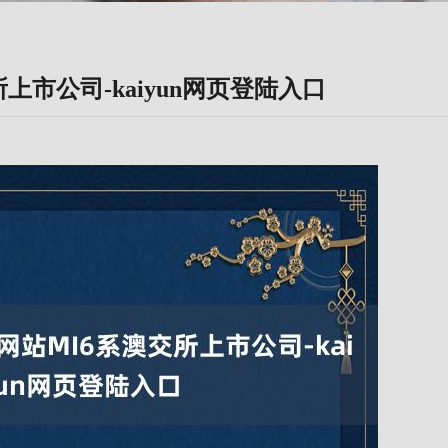
所上市公司-kaiyun网页登陆入口