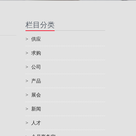
栏目分类
>
供应
>
求购
>
公司
>
产品
>
展会
>
新闻
>
人才