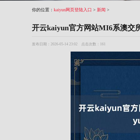
你的位置：
kaiyun网页登陆入口
>
新闻
>
开云kaiyun官方网站MI6系澳交
发布日期：2026-05-14 23:02 点击次数：161