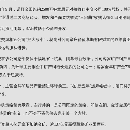
4年9 月，诺顿金田以约2500万好意思元对价收购主义公司100%股权，并
矿业通过二级商场购买、增发和全面要约收购“三部曲”收购诺顿金田刚刚畴
到预期闭幕，BAB技俩于今尚未开发。
交游相宜公司“捏大放小”，剥离对公司举座价值孝顺有限财富的政策贪
和运营服从进步。
现在该公司总部仍位于福建省上杭县。闭幕最新数据，公司客岁矿产铜产
环球前四，为环球主要铜企中矿产铜增长最多的公司之一；客岁全年矿产金7
仅次于纽蒙特。
针，主营金属矿居品产量踏进环球前三。“在‘新五年’运筹帷幄中，咱们将
写谈。
业并购策略复兴示意，实行并购，是公司既定的策略。即使在铜、金等金属
很贵的”主义，也不会不吝代价去完毕某一个方针。
资超70亿元拿下加纳金矿、逾137亿元赢得藏格矿业限度权。