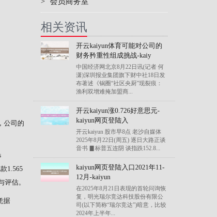
>
会员商务室
相关资讯
开云kaiyun体育可能对公司的
财务矜重性组成挑战-kaiy
中国经济网北京8月22日讯(记者 何
潇)深圳报业集团旗下财中社18日发
布著述《锅圈“社区央厨”现裂痕：
渔利双增难掩加盟商...
开云kaiyun涨0.726好意思元-
kaiyun网页登陆入
，公司的
开云kaiyun 股市早8点 老沙自媒体
2025年8月22日(周五) 逐日大路正谈
音书 ▊标普五连阴 谈指跌152.8...
s
kaiyun网页登陆入口2021年11-
1.565
12月-kaiyun
与评估。
在2025年8月21日表现的首轮问询恢
复，明光瑞尔竞达科技股份有限公
凭据
司(以下简称“瑞尔竞达”)暗意，比较
2024年上半年...